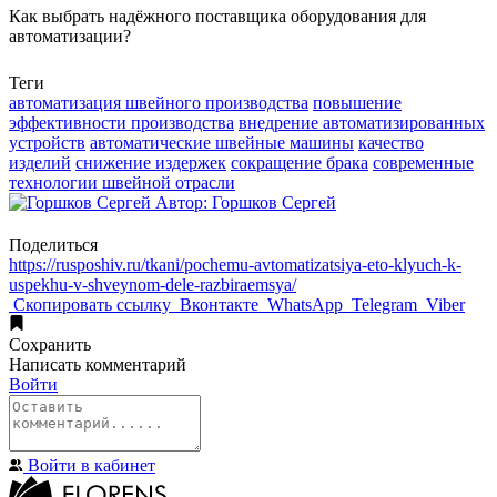
Как выбрать надёжного поставщика оборудования для
автоматизации?
Теги
автоматизация швейного производства
повышение
эффективности производства
внедрение автоматизированных
устройств
автоматические швейные машины
качество
изделий
снижение издержек
сокращение брака
современные
технологии швейной отрасли
Автор:
Горшков Сергей
Поделиться
https://rusposhiv.ru/tkani/pochemu-avtomatizatsiya-eto-klyuch-k-
uspekhu-v-shveynom-dele-razbiraemsya/
Скопировать ссылку
Вконтакте
WhatsApp
Telegram
Viber
Сохранить
Написать
комментарий
Войти
Войти в кабинет