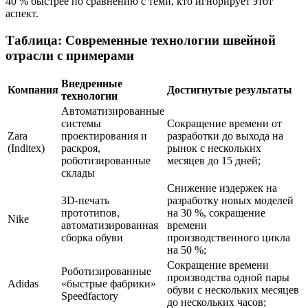
40 % быстрее по сравнению с теми, кто игнорирует этот
аспект.
Таблица: Современные технологии швейной
отрасли с примерами
Внедренные
Компания
Достигнутые результаты
технологии
Автоматизированные
системы
Сокращение времени от
Zara
проектирования и
разработки до выхода на
(Inditex)
раскроя,
рынок с нескольких
роботизированные
месяцев до 15 дней;
склады
Снижение издержек на
3D-печать
разработку новых моделей
прототипов,
на 30 %, сокращение
Nike
автоматизированная
времени
сборка обуви
производственного цикла
на 50 %;
Сокращение времени
Роботизированные
производства одной пары
Adidas
«быстрые фабрики»
обуви с нескольких месяцев
Speedfactory
до нескольких часов;