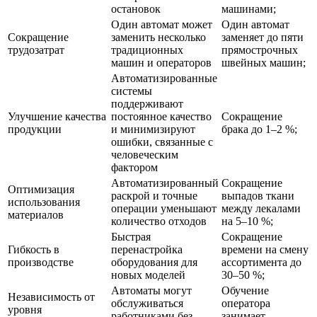
остановок
машинами;
Один автомат может
Один автомат
Сокращение
заменить несколько
заменяет до пяти
трудозатрат
традиционных
прямострочных
машин и операторов
швейных машин;
Автоматизированные
системы
поддерживают
Улучшение качества
постоянное качество
Сокращение
продукции
и минимизируют
брака до 1–2 %;
ошибки, связанные с
человеческим
фактором
Автоматизированный
Сокращение
Оптимизация
раскрой и точные
выпадов ткани
использования
операции уменьшают
между лекалами
материалов
количество отходов
на 5–10 %;
Быстрая
Сокращение
Гибкость в
перенастройка
времени на смену
производстве
оборудования для
ассортимента до
новых моделей
30–50 %;
Автоматы могут
Обучение
Независимость от
обслуживаться
оператора
уровня
работниками без
занимает